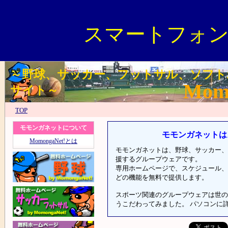
スマートフォ
～野球、サッカー、フットサル、ソフト
Mom
サイト～
TOP
モモンガネットについて
モモンガネットは
MomongaNet!とは
モモンガネットは、野球、サッカー、
援するグループウェアです。
専用ホームページで、スケジュール、
どの機能を無料で提供します。
スポーツ関連のグループウェアは世の
うこだわってみました。 パソコンに