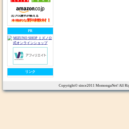
PR
リンク
Copyright© since2011 MomongaNet! All Ri