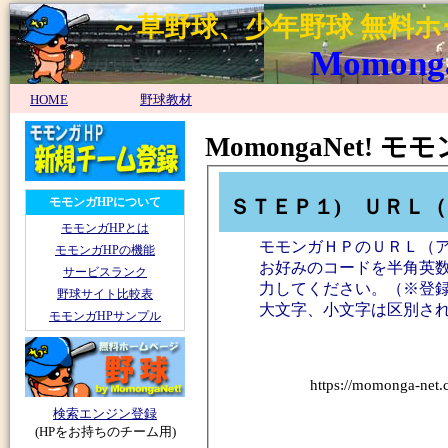
～草野球、少年野球 無料
MomongaN
HOME
野球教材
MomongaNet!
ＳＴＥＰ１) ＵＲＬ
モモンガHPについて
モモンガHPとは
モモンガＨＰのＵＲＬ（
モモンガHPの機能
お好みのコードを半角英数
サービスランク
力してください。（※登
野球サイト比較表
大文字、小文字は区別さ
モモンガHPサンプル
https://momonga-net.
検索エンジン登録
(HPをお持ちのチーム用)