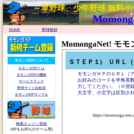
～草野球、少年野球 無料
MomongaN
HOME
野球教材
MomongaNet!
ＳＴＥＰ１) ＵＲＬ
モモンガHPについて
モモンガHPとは
モモンガＨＰのＵＲＬ（
モモンガHPの機能
お好みのコードを半角英数
サービスランク
力してください。（※登
野球サイト比較表
大文字、小文字は区別さ
モモンガHPサンプル
https://momonga-net.
検索エンジン登録
(HPをお持ちのチーム用)