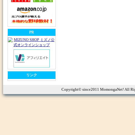
PR
リンク
Copyright© since2011 MomongaNet! All Ri