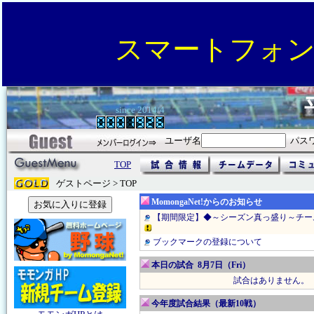
スマートフォ
since 2014/4
ユーザ名
パス
TOP
ゲストページ > TOP
MomongaNet!からのお知らせ
【期間限定】◆～シーズン真っ盛り～チー
ブックマークの登録について
本日の試合 8月7日（Fri）
試合はありません。
今年度試合結果（最新10戦）