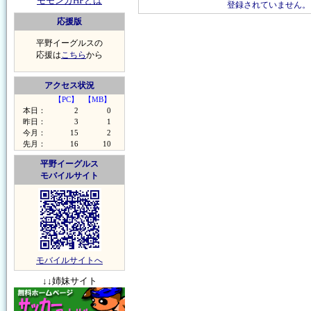
モモンガHPとは
登録されていません。
応援版
平野イーグルスの
応援は
こちら
から
アクセス状況
【PC】
【MB】
本日：
2
0
昨日：
3
1
今月：
15
2
先月：
16
10
平野イーグルス
モバイルサイト
モバイルサイトへ
↓↓姉妹サイト