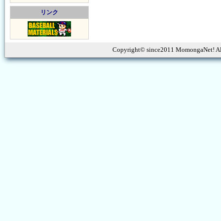
リンク
Copyright© since2011 MomongaNet! Al