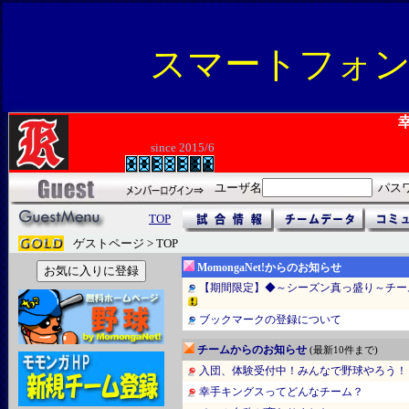
スマートフォ
since 2015/6
ユーザ名
パス
TOP
ゲストページ > TOP
MomongaNet!からのお知らせ
【期間限定】◆～シーズン真っ盛り～チー
ブックマークの登録について
チームからのお知らせ
(最新10件まで)
入団、体験受付中！みんなで野球やろう！
幸手キングスってどんなチーム？