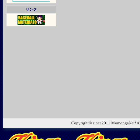
リンク
Copyright© since2011 MomongaNet! Al