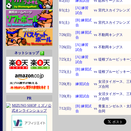
8/2(日)
練習試合
vs
総和イーグルス
[A] 練習
8/1(土)
vs
宮代スカイフレンズ
試合
[B] 練習試
8/1(土)
vs
宮代スカイフレンズ
合
[B] 練習試
7/26(日)
vs
不動岡キングス
合
[A] 練習
7/26(日)
vs
不動岡キングス
試合
ネットショップ
[A] 練習
7/25(土)
vs
堤根ブルービッキー
試合
[B] 練習試
7/25(土)
vs
堤根ブルービッキー
合
女沼タイガース、三
7/20(月)
練習試合
vs
ズ合同
女沼タイガース、三
7/20(月)
練習試合
vs
PR
ズ合同
[B] 練習試
青葉エンゼルス・太
7/12(日)
vs
合
合同