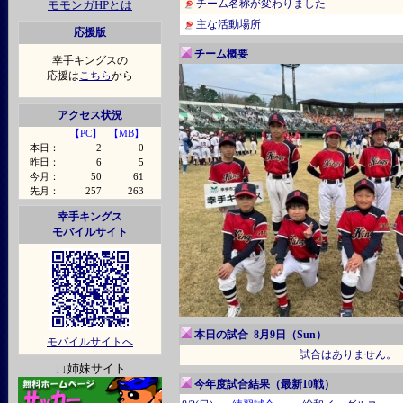
チーム名称が変わりました
モモンガHPとは
主な活動場所
応援版
チーム概要
幸手キングスの
応援は
こちら
から
アクセス状況
【PC】
【MB】
本日：
2
0
昨日：
6
5
今月：
50
61
先月：
257
263
幸手キングス
モバイルサイト
本日の試合 8月9日（Sun）
モバイルサイトへ
試合はありません。
↓↓姉妹サイト
今年度試合結果（最新10戦）