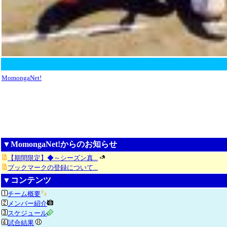
MomongaNet!
▼MomongaNet!からのお知らせ
【期間限定】◆～シーズン真...
ブックマークの登録について...
▼コンテンツ
チーム概要
メンバー紹介
スケジュール
試合結果