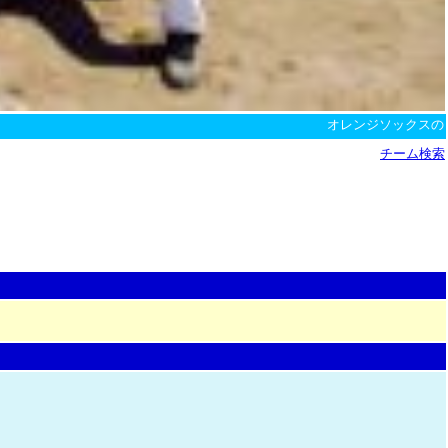
オレンジソックスのモバ
チーム検索