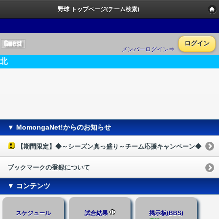
野球 トップページ(チーム検索)
ログイン
メンバーログイン⇒
北
▼ MomongaNet!からのお知らせ
【期間限定】◆～シーズン真っ盛り～チーム応援キャンペーン◆
ブックマークの登録について
▼ コンテンツ
スケジュール
試合結果
掲示板(BBS)