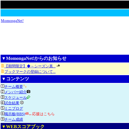
MomongaNet!
▼MomongaNet!からのお知らせ
【期間限定】◆～シーズン真...
ブックマークの登録について...
▼コンテンツ
チーム概要
メンバー紹介
スケジュール
試合結果
ミニブログ
掲示板(BBS)
←応援はこちら
チーム成績
▼WEBスコアブック