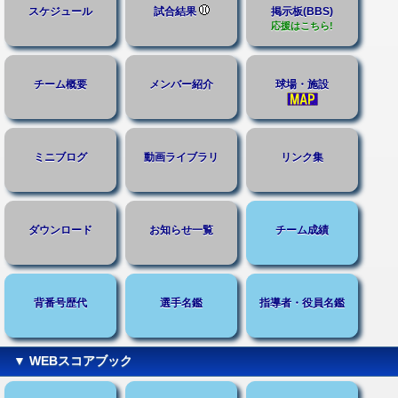
スケジュール
試合結果
掲示板(BBS)
応援はこちら!
チーム概要
メンバー紹介
球場・施設
ミニブログ
動画ライブラリ
リンク集
ダウンロード
お知らせ一覧
チーム成績
背番号歴代
選手名鑑
指導者・役員名鑑
▼ WEBスコアブック