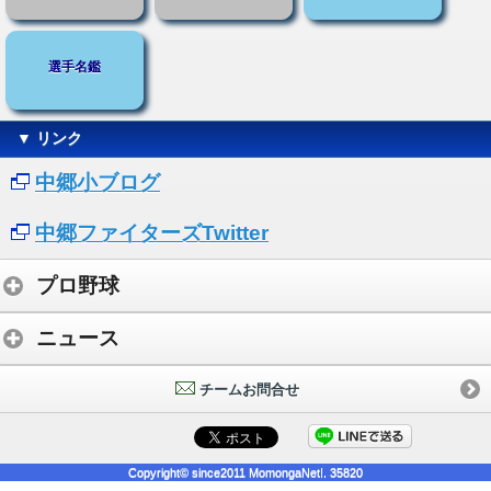
選手名鑑
▼ リンク
中郷小ブログ
中郷ファイターズTwitter
プロ野球
ニュース
チームお問合せ
Copyright© since2011 MomongaNet!. 35820