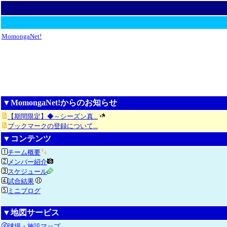
MomongaNet!
▼MomongaNet!からのお知らせ
【期間限定】◆～シーズン真...
ブックマークの登録について...
▼コンテンツ
チーム概要
メンバー紹介
スケジュール
試合結果
ミニブログ
▼地図サービス
球場・施設マップ