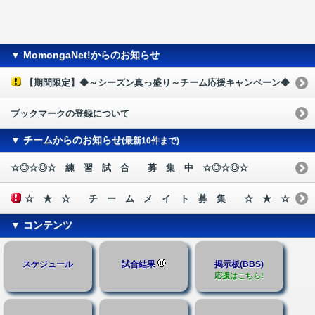
▼ MomongaNet!からのお知らせ
【期間限定】◆～シーズン真っ盛り～チーム応援キャンペーン◆
ブックマークの登録について
▼ チームからのお知らせ
(最新10件まで)
☆◎☆◎☆ 練 習 試 合 募 集 中 ☆◎☆◎☆
☆ ★ ☆ チ ー ム メ イ ト 募 集 ☆ ★ ☆
▼ コンテンツ
スケジュール
試合結果
掲示板(BBS)
応援はこちら!