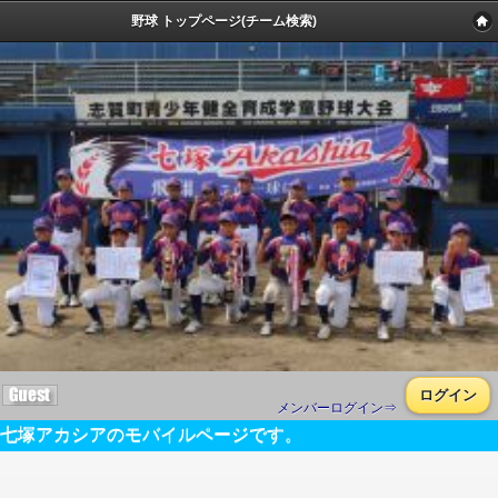
野球 トップページ(チーム検索)
ログイン
メンバーログイン⇒
七塚アカシアのモバイルページです。