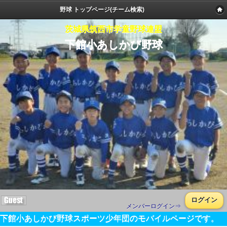
野球 トップページ(チーム検索)
茨城県筑西市学童野球連盟
下館小あしかび野球
ログイン
メンバーログイン⇒
下館小あしかび野球スポーツ少年団のモバイルページです。