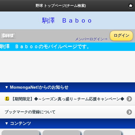
野球 トップページ(チーム検索)
駒澤 Ｂａｂｏｏ
ログイン
メンバーログイン⇒
駒澤 Ｂａｂｏｏのモバイルページです。
▼ MomongaNet!からのお知らせ
【期間限定】◆～シーズン真っ盛り～チーム応援キャンペーン◆
ブックマークの登録について
▼ コンテンツ