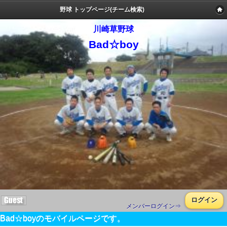
野球 トップページ(チーム検索)
川崎草野球
Bad☆boy
ログイン
メンバーログイン⇒
Bad☆boyのモバイルページです。