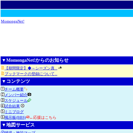
MomongaNet!
▼MomongaNet!からのお知らせ
【期間限定】◆～シーズン真...
ブックマークの登録について...
▼コンテンツ
チーム概要
メンバー紹介
スケジュール
試合結果
ミニブログ
掲示板(BBS)
←応援はこちら
▼地図サービス
球場・施設マップ