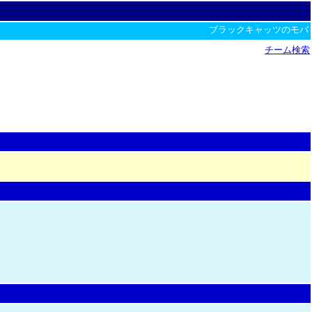
ブラックキャッツのモバ
チーム検索