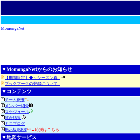
MomongaNet!
▼MomongaNet!からのお知らせ
【期間限定】◆～シーズン真...
ブックマークの登録について...
▼コンテンツ
チーム概要
メンバー紹介
スケジュール
試合結果
ミニブログ
掲示板(BBS)
←応援はこちら
▼地図サービス