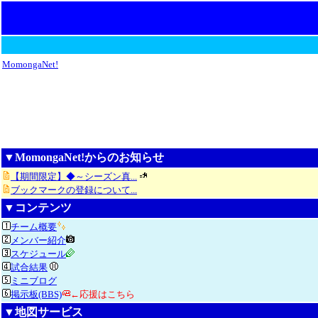
MomongaNet!
▼MomongaNet!からのお知らせ
【期間限定】◆～シーズン真...
ブックマークの登録について...
▼コンテンツ
チーム概要
メンバー紹介
スケジュール
試合結果
ミニブログ
掲示板(BBS)
←応援はこちら
▼地図サービス