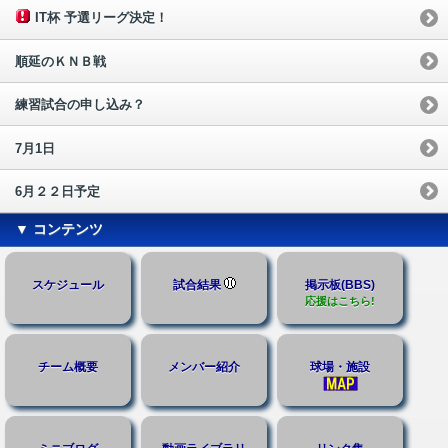
IT杯 予選リーグ決定！
順延のＫＮＢ戦
練習試合の申し込み？
7月1日
6月２２日予定
▼ コンテンツ
スケジュール
試合結果
掲示板(BBS)
応援はこちら!
チーム概要
メンバー紹介
球場・施設