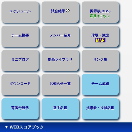
スケジュール
試合結果
掲示板(BBS)
応援はこちら!
チーム概要
メンバー紹介
球場・施設
ミニブログ
動画ライブラリ
リンク集
ダウンロード
お知らせ一覧
チーム成績
背番号歴代
選手名鑑
指導者・役員名鑑
▼ WEBスコアブック