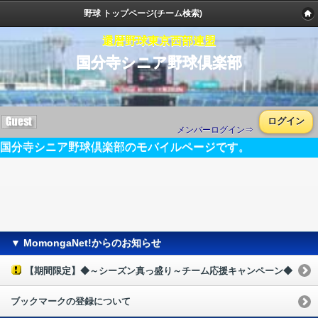
野球 トップページ(チーム検索)
還暦野球東京西部連盟
国分寺シニア野球倶楽部
ログイン
メンバーログイン⇒
国分寺シニア野球倶楽部のモバイルページです。
▼ MomongaNet!からのお知らせ
【期間限定】◆～シーズン真っ盛り～チーム応援キャンペーン◆
ブックマークの登録について