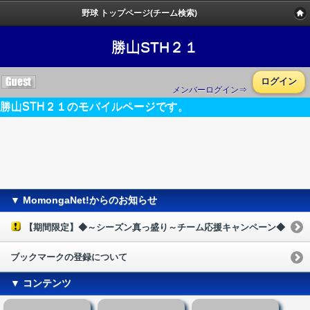
野球 トップページ(チーム検索)
勝山STH２１
ログイン
メンバーログイン⇒
勝山STH２１のモバイルページです。
▼ MomongaNet!からのお知らせ
【期間限定】◆～シーズン真っ盛り～チーム応援キャンペーン◆
ブックマークの登録について
▼ コンテンツ