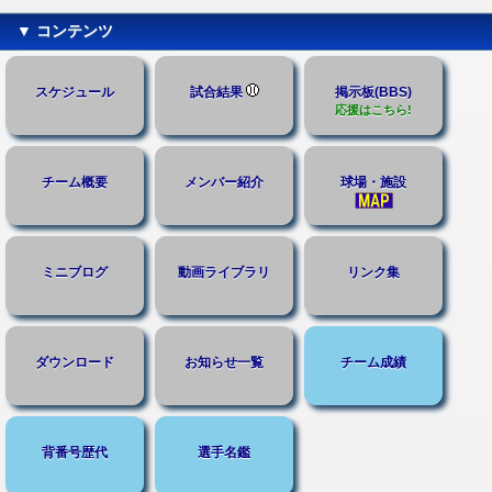
▼ コンテンツ
スケジュール
試合結果
掲示板(BBS)
応援はこちら!
チーム概要
メンバー紹介
球場・施設
ミニブログ
動画ライブラリ
リンク集
ダウンロード
お知らせ一覧
チーム成績
背番号歴代
選手名鑑