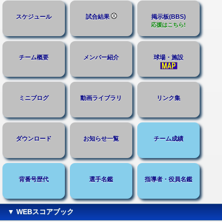
スケジュール
試合結果
掲示板(BBS)
応援はこちら!
チーム概要
メンバー紹介
球場・施設
ミニブログ
動画ライブラリ
リンク集
ダウンロード
お知らせ一覧
チーム成績
背番号歴代
選手名鑑
指導者・役員名鑑
▼ WEBスコアブック