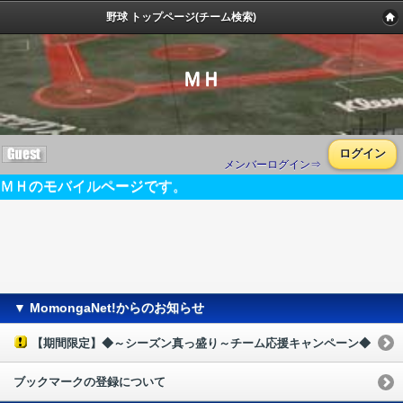
野球 トップページ(チーム検索)
ＭＨ
ログイン
メンバーログイン⇒
ＭＨのモバイルページです。
▼ MomongaNet!からのお知らせ
【期間限定】◆～シーズン真っ盛り～チーム応援キャンペーン◆
ブックマークの登録について