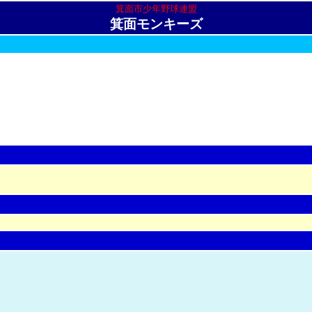
箕面市少年野球連盟
箕面モンキーズ