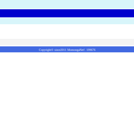
Copyright© since2011 MomongaNet!. 199676