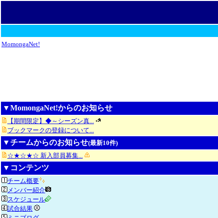
MomongaNet!
▼MomongaNet!からのお知らせ
【期間限定】◆～シーズン真...
ブックマークの登録について...
▼チームからのお知らせ
(最新10件)
☆★☆★☆ 新入部員募集...
▼コンテンツ
チーム概要
メンバー紹介
スケジュール
試合結果
ミニブログ