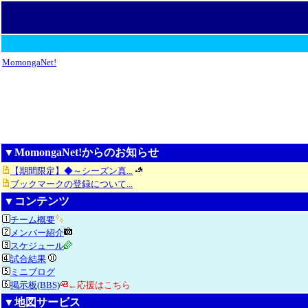
MomongaNet!
▼MomongaNet!からのお知らせ
【期間限定】◆～シーズン真...
ブックマークの登録について...
▼コンテンツ
チーム概要
メンバー紹介
スケジュール
試合結果
ミニブログ
掲示板(BBS)
←応援はこちら
▼地図サービス