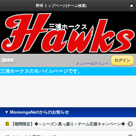
野球 トップページ(チーム検索)
三浦ホークス
ログイン
メンバーログイン⇒
三浦ホークスのモバイルページです。
▼ MomongaNet!からのお知らせ
【期間限定】◆～シーズン真っ盛り～チーム応援キャンペーン◆