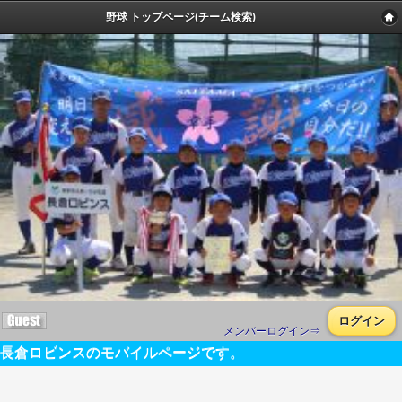
野球 トップページ(チーム検索)
ログイン
メンバーログイン⇒
長倉ロビンスのモバイルページです。