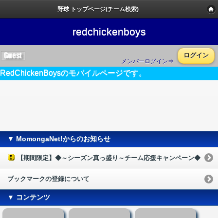
野球 トップページ(チーム検索)
redchickenboys
ログイン
メンバーログイン⇒
RedChickenBoysのモバイルページです。
▼ MomongaNet!からのお知らせ
【期間限定】◆～シーズン真っ盛り～チーム応援キャンペーン◆
ブックマークの登録について
▼ コンテンツ