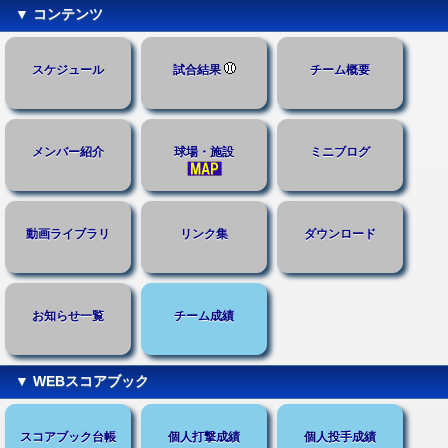
▼ コンテンツ
スケジュール
試合結果
チーム概要
メンバー紹介
球場・施設
ミニブログ
動画ライブラリ
リンク集
ダウンロード
お知らせ一覧
チーム成績
▼ WEBスコアブック
スコアブック台帳
個人打撃成績
個人投手成績