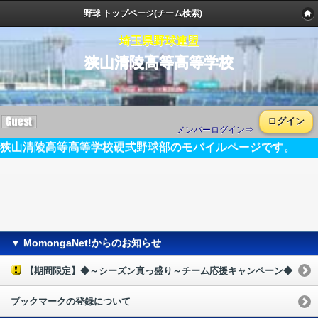
野球 トップページ(チーム検索)
埼玉県野球連盟
狭山清陵高等高等学校
ログイン
メンバーログイン⇒
狭山清陵高等高等学校硬式野球部のモバイルページです。
▼ MomongaNet!からのお知らせ
【期間限定】◆～シーズン真っ盛り～チーム応援キャンペーン◆
ブックマークの登録について