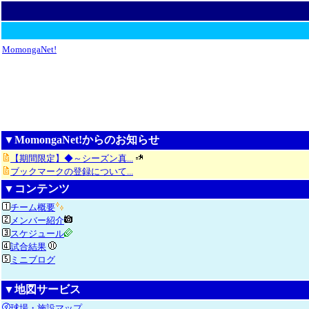
MomongaNet!
▼MomongaNet!からのお知らせ
【期間限定】◆～シーズン真...
ブックマークの登録について...
▼コンテンツ
チーム概要
メンバー紹介
スケジュール
試合結果
ミニブログ
▼地図サービス
球場・施設マップ