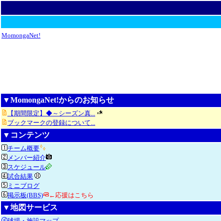
MomongaNet!
▼MomongaNet!からのお知らせ
【期間限定】◆～シーズン真...
ブックマークの登録について...
▼コンテンツ
チーム概要
メンバー紹介
スケジュール
試合結果
ミニブログ
掲示板(BBS)
←応援はこちら
▼地図サービス
球場・施設マップ