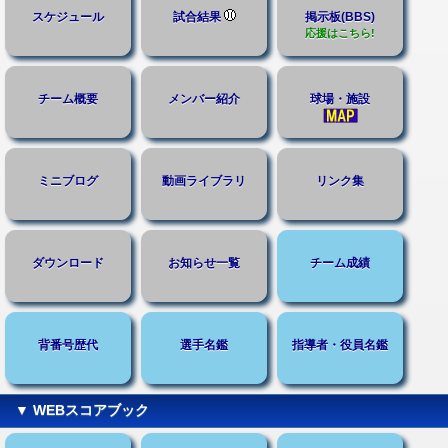
スケジュール
試合結果
掲示板(BBS)
応援はこちら!
チーム概要
メンバー紹介
球場・施設
ミニブログ
動画ライブラリ
リンク集
ダウンロード
お知らせ一覧
チーム成績
背番号歴代
選手名鑑
指導者・役員名鑑
▼ WEBスコアブック