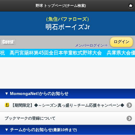
野球 トップページ(チーム検索)
（魚住バファローズ）
明石ボーイズJr
ログイン
メンバーログイン⇒
祝 高円宮賜杯第45回全日本学童軟式野球大会 兵庫県大会
▼ MomongaNet!からのお知らせ
【期間限定】◆～シーズン真っ盛り～チーム応援キャンペーン◆
ブックマークの登録について
▼ チームからのお知らせ
(最新10件まで)