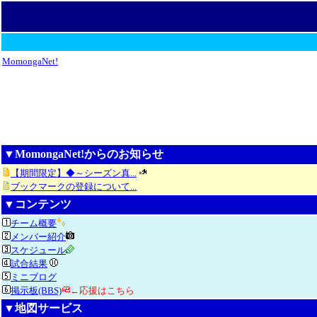
MomongaNet!
▼MomongaNet!からのお知らせ
【期間限定】◆～シーズン真...
ブックマークの登録について...
▼コンテンツ
チーム概要
メンバー紹介
スケジュール
試合結果
ミニブログ
掲示板(BBS)
←応援はこちら
▼地図サービス