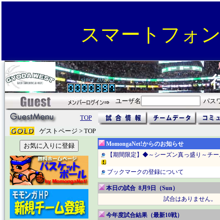
スマートフォ
since 2026/1
ユーザ名
パス
TOP
ゲストページ > TOP
MomongaNet!からのお知らせ
【期間限定】◆～シーズン真っ盛り～チー
ブックマークの登録について
本日の試合 8月9日（Sun）
試合はありません。
今年度試合結果（最新10戦）