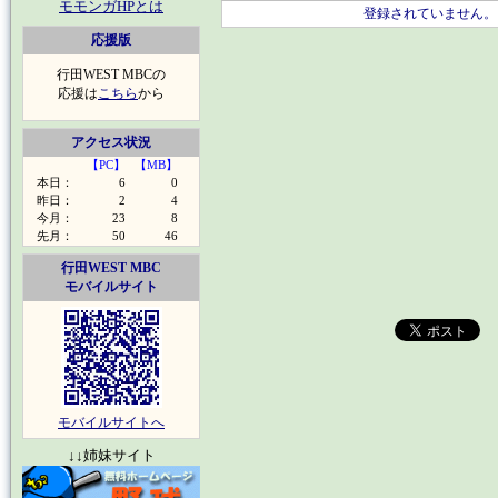
モモンガHPとは
登録されていません。
応援版
行田WEST MBCの
応援は
こちら
から
アクセス状況
【PC】
【MB】
本日：
6
0
昨日：
2
4
今月：
23
8
先月：
50
46
行田WEST MBC
モバイルサイト
モバイルサイトへ
↓↓姉妹サイト