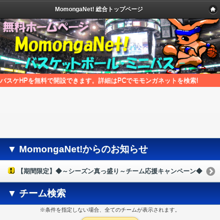
MomongaNet! 総合トップページ
バスケHPを無料で開設できます。詳細はPCでモモンガネットを検索!
▼ MomongaNet!からのお知らせ
【期間限定】◆～シーズン真っ盛り～チーム応援キャンペーン◆
▼ チーム検索
※条件を指定しない場合、全てのチームが表示されます。