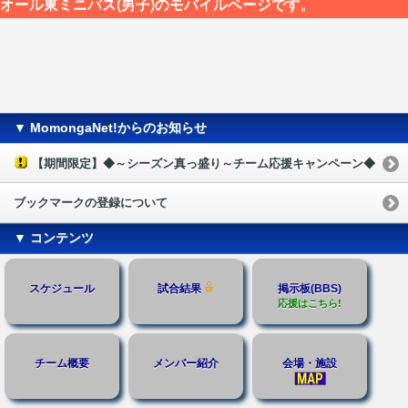
オール東ミニバス(男子)のモバイルページです。
▼ MomongaNet!からのお知らせ
【期間限定】◆～シーズン真っ盛り～チーム応援キャンペーン◆
ブックマークの登録について
▼ コンテンツ
スケジュール
試合結果
掲示板(BBS)
応援はこちら!
チーム概要
メンバー紹介
会場・施設