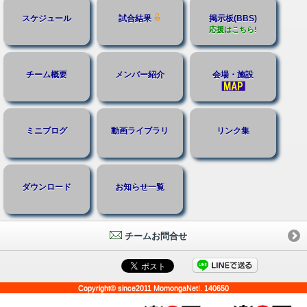
スケジュール
試合結果
掲示板(BBS)
応援はこちら!
チーム概要
メンバー紹介
会場・施設
ミニブログ
動画ライブラリ
リンク集
ダウンロード
お知らせ一覧
チームお問合せ
Copyright© since2011 MomongaNet!. 140650