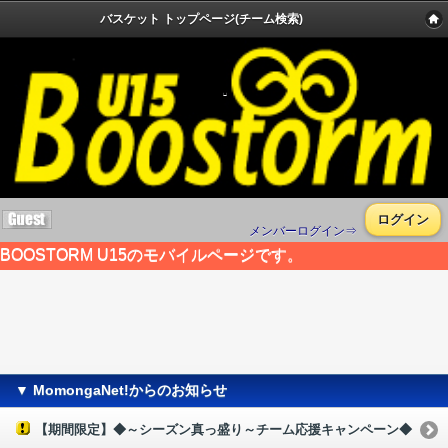
バスケット トップページ(チーム検索)
．
ログイン
メンバーログイン⇒
BOOSTORM U15のモバイルページです。
▼ MomongaNet!からのお知らせ
【期間限定】◆～シーズン真っ盛り～チーム応援キャンペーン◆