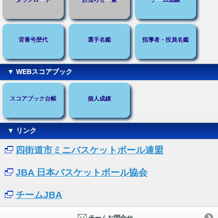
ダウンロード
お知らせ一覧
チーム成績
背番号歴代
選手名鑑
指導者・役員名鑑
▼ WEBスコアブック
スコアブック台帳
個人成績
▼ リンク
四街道市ミニバスケットボール連盟
JBA 日本バスケットボール協会
チームJBA
チームお問合せ