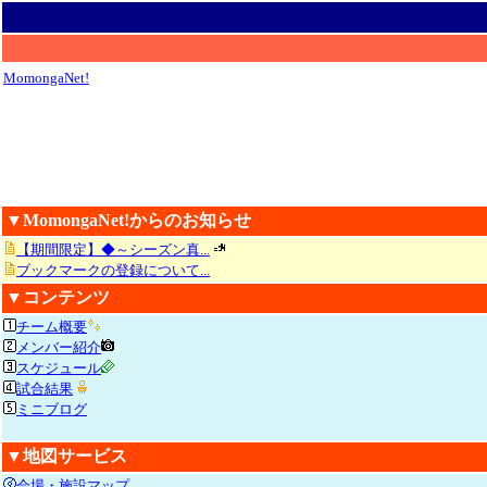
MomongaNet!
▼MomongaNet!からのお知らせ
【期間限定】◆～シーズン真...
ブックマークの登録について...
▼コンテンツ
チーム概要
メンバー紹介
スケジュール
試合結果
ミニブログ
▼地図サービス
会場・施設マップ