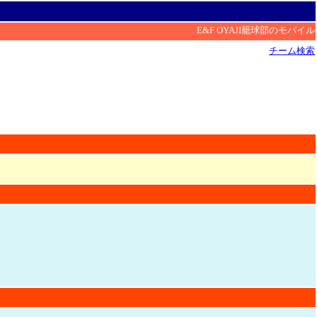
E&F OYAJI籠球部のモバイ
チーム検索