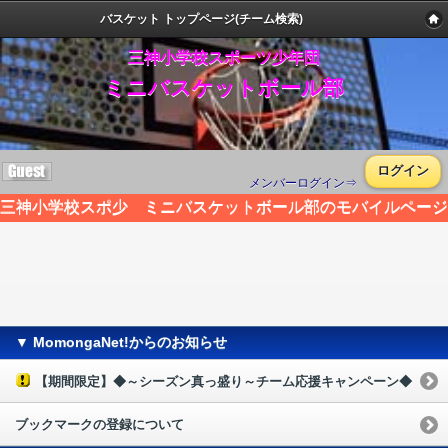
バスケット トップページ(チーム検索)
三神小学校スポーツ少年団
ミニバスケットボール部
ログイン
メンバーログイン⇒
三神小学校スポ少 ミニバスケットボール部のモバイルページ
▼ MomongaNet!からのお知らせ
【期間限定】◆～シーズン真っ盛り～チーム応援キャンペーン◆
ブックマークの登録について