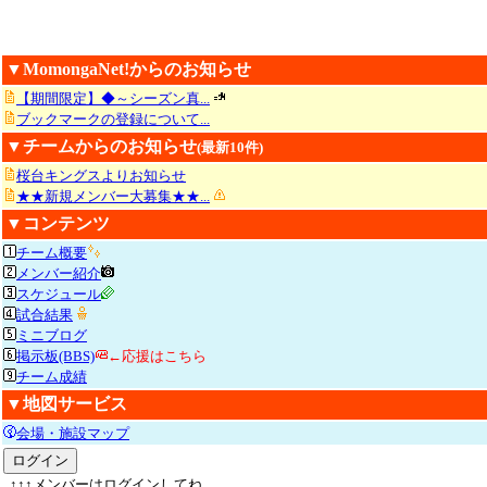
▼MomongaNet!からのお知らせ
【期間限定】◆～シーズン真...
ブックマークの登録について...
▼チームからのお知らせ
(最新10件)
桜台キングスよりお知らせ
★★新規メンバー大募集★★...
▼コンテンツ
チーム概要
メンバー紹介
スケジュール
試合結果
ミニブログ
掲示板(BBS)
←応援はこちら
チーム成績
▼地図サービス
会場・施設マップ
↑↑↑メンバーはログインしてね。