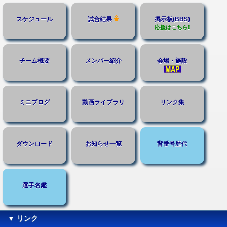
スケジュール
試合結果
掲示板(BBS)
応援はこちら!
チーム概要
メンバー紹介
会場・施設
ミニブログ
動画ライブラリ
リンク集
ダウンロード
お知らせ一覧
背番号歴代
選手名鑑
▼ リンク