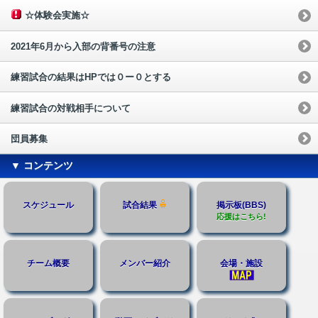
☆体験会実施☆
2021年6月から入部の背番号の注意
練習試合の結果はHPでは０ー０とする
練習試合の対戦相手について
団員募集
▼ コンテンツ
スケジュール
試合結果
掲示板(BBS)
応援はこちら!
チーム概要
メンバー紹介
会場・施設