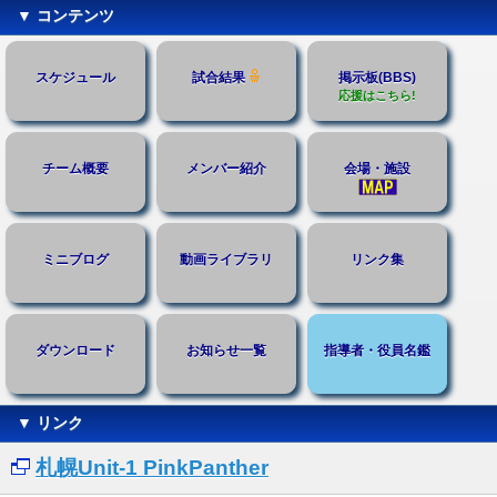
▼ コンテンツ
スケジュール
試合結果
掲示板(BBS)
応援はこちら!
チーム概要
メンバー紹介
会場・施設
ミニブログ
動画ライブラリ
リンク集
ダウンロード
お知らせ一覧
指導者・役員名鑑
▼ リンク
札幌Unit-1 PinkPanther