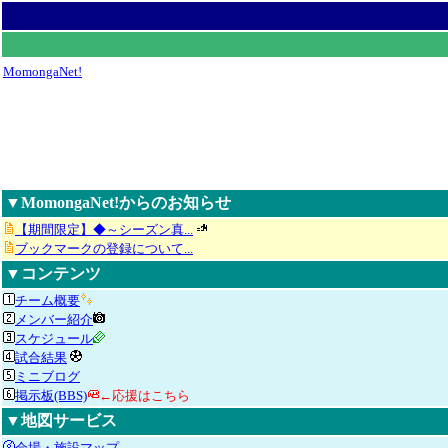
MomongaNet!
▼MomongaNet!からのお知らせ
【期間限定】◆～シーズン真...
ブックマークの登録について...
▼コンテンツ
チーム概要
メンバー紹介
スケジュール
試合結果
ミニブログ
掲示板(BBS)
←応援はこちら
▼地図サービス
会場・施設マップ