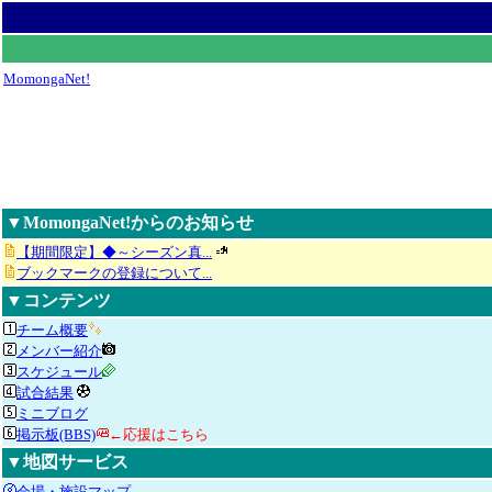
MomongaNet!
▼MomongaNet!からのお知らせ
【期間限定】◆～シーズン真...
ブックマークの登録について...
▼コンテンツ
チーム概要
メンバー紹介
スケジュール
試合結果
ミニブログ
掲示板(BBS)
←応援はこちら
▼地図サービス
会場・施設マップ