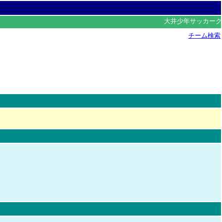
大井少年サッカーク
チーム検索